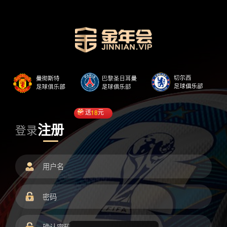
送
18
元
注册
登录