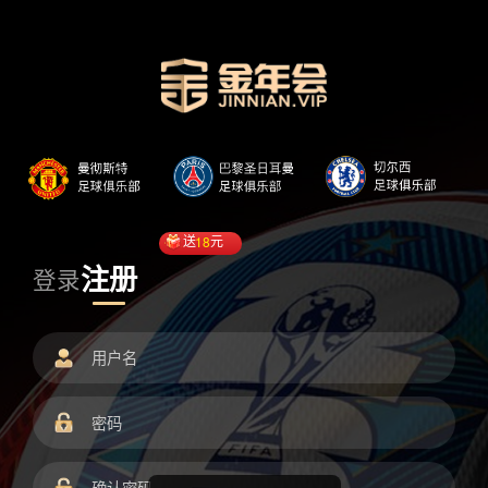
送
18
元
注册
登录