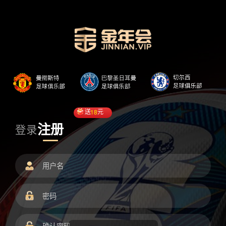
送
18
元
注册
登录