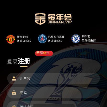
送
18
元
注册
登录